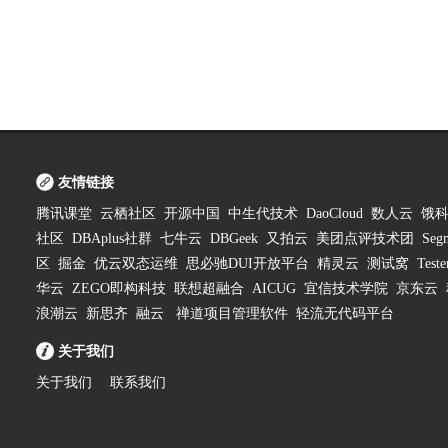
友情链接
腾讯课堂
云栖社区
开源中国
中生代技术
DaoCloud
数人云
饿
社区
DBAplus社群
七牛云
DBGeek
又拍云
美团点评技术团
Segm
区
掘金
优云双态运维
思必驰DUI开放平台
精灵云
测试窝
Test
华云
ZEGO即构科技
联想超融合
AICUG
宜信技术学院
京东云
浪潮云
新思齐
融云
禅道项目管理软件
轻流无代码平台
关于我们
关于我们
联系我们