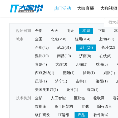
热门活动
大咖直播
大咖视频
起始日期
全部
今天
明天
本周
下周
本
城市
全国
北京(798)
杭州(704)
上海(451)
合肥(42)
武汉(31)
厦门(24)
长沙(22)
温州(10)
南昌(10)
济南(8)
在线(8)
青岛(4)
大连(3)
无锡(3)
珠海(3)
西双版纳(1)
德阳(1)
徐州(1)
咸阳(1)
昆明(1)
济宁(1)
吉林(1)
洛阳(1)
美国奥斯汀(1)
曼谷(1)
海口(1)
技术类别
全部
人工智能
区块链
物联网
容
数据库
高可用架构
存储
编程语言
软件研发
IT运维
产品
软件测试