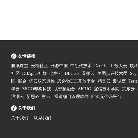
友情链接
腾讯课堂
云栖社区
开源中国
中生代技术
DaoCloud
数人云
饿
社区
DBAplus社群
七牛云
DBGeek
又拍云
美团点评技术团
Segm
区
掘金
优云双态运维
思必驰DUI开放平台
精灵云
测试窝
Test
华云
ZEGO即构科技
联想超融合
AICUG
宜信技术学院
京东云
浪潮云
新思齐
融云
禅道项目管理软件
轻流无代码平台
关于我们
关于我们
联系我们