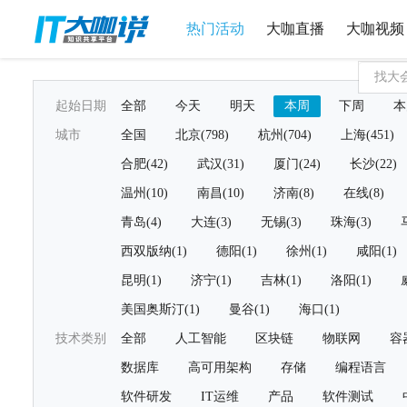
热门活动
大咖直播
大咖视频
起始日期
全部
今天
明天
本周
下周
本
城市
全国
北京(798)
杭州(704)
上海(451)
合肥(42)
武汉(31)
厦门(24)
长沙(22)
温州(10)
南昌(10)
济南(8)
在线(8)
青岛(4)
大连(3)
无锡(3)
珠海(3)
西双版纳(1)
德阳(1)
徐州(1)
咸阳(1)
昆明(1)
济宁(1)
吉林(1)
洛阳(1)
美国奥斯汀(1)
曼谷(1)
海口(1)
技术类别
全部
人工智能
区块链
物联网
容
数据库
高可用架构
存储
编程语言
软件研发
IT运维
产品
软件测试