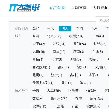
热门活动
大咖直播
大咖视频
起始日期
全部
今天
明天
本周
下周
本
城市
全国
北京(798)
杭州(704)
上海(451)
合肥(42)
武汉(31)
厦门(24)
长沙(22)
温州(10)
南昌(10)
济南(8)
在线(8)
青岛(4)
大连(3)
无锡(3)
珠海(3)
西双版纳(1)
德阳(1)
徐州(1)
咸阳(1)
昆明(1)
济宁(1)
吉林(1)
洛阳(1)
美国奥斯汀(1)
曼谷(1)
海口(1)
技术类别
全部
人工智能
区块链
物联网
容
数据库
高可用架构
存储
编程语言
软件研发
IT运维
产品
软件测试