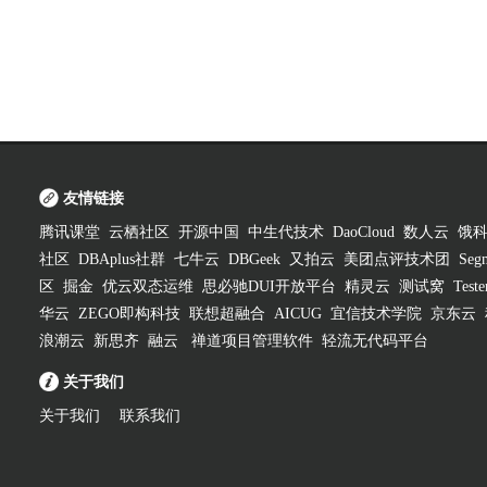
友情链接
腾讯课堂
云栖社区
开源中国
中生代技术
DaoCloud
数人云
饿
社区
DBAplus社群
七牛云
DBGeek
又拍云
美团点评技术团
Segm
区
掘金
优云双态运维
思必驰DUI开放平台
精灵云
测试窝
Test
华云
ZEGO即构科技
联想超融合
AICUG
宜信技术学院
京东云
浪潮云
新思齐
融云
禅道项目管理软件
轻流无代码平台
关于我们
关于我们
联系我们