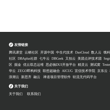
友情链接
腾讯课堂
云栖社区
开源中国
中生代技术
DaoCloud
数人云
饿
社区
DBAplus社群
七牛云
DBGeek
又拍云
美团点评技术团
Segm
区
掘金
优云双态运维
思必驰DUI开放平台
精灵云
测试窝
Test
华云
ZEGO即构科技
联想超融合
AICUG
宜信技术学院
京东云
浪潮云
新思齐
融云
禅道项目管理软件
轻流无代码平台
关于我们
关于我们
联系我们