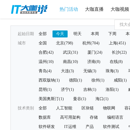
热门活动
大咖直播
大咖视频
起始日期
全部
今天
明天
本周
下周
本
城市
全国
北京(798)
杭州(704)
上海(451)
合肥(42)
武汉(31)
厦门(24)
长沙(22)
温州(10)
南昌(10)
济南(8)
在线(8)
青岛(4)
大连(3)
无锡(3)
珠海(3)
西双版纳(1)
德阳(1)
徐州(1)
咸阳(1)
昆明(1)
济宁(1)
吉林(1)
洛阳(1)
美国奥斯汀(1)
曼谷(1)
海口(1)
技术类别
全部
人工智能
区块链
物联网
容
数据库
高可用架构
存储
编程语言
软件研发
IT运维
产品
软件测试