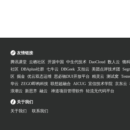
友情链接
腾讯课堂
云栖社区
开源中国
中生代技术
DaoCloud
数人云
饿
社区
DBAplus社群
七牛云
DBGeek
又拍云
美团点评技术团
Segm
区
掘金
优云双态运维
思必驰DUI开放平台
精灵云
测试窝
Test
华云
ZEGO即构科技
联想超融合
AICUG
宜信技术学院
京东云
浪潮云
新思齐
融云
禅道项目管理软件
轻流无代码平台
关于我们
关于我们
联系我们