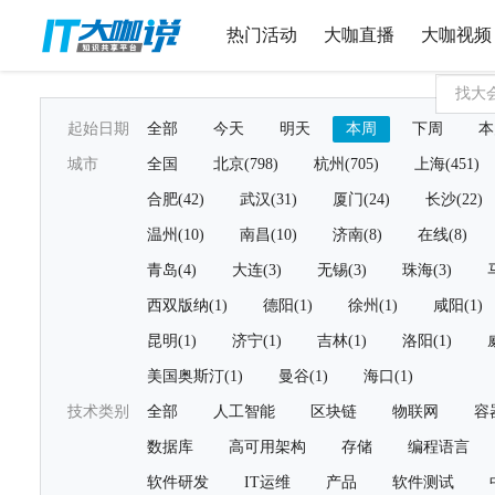
热门活动
大咖直播
大咖视频
起始日期
全部
今天
明天
本周
下周
本
城市
全国
北京(798)
杭州(705)
上海(451)
合肥(42)
武汉(31)
厦门(24)
长沙(22)
温州(10)
南昌(10)
济南(8)
在线(8)
青岛(4)
大连(3)
无锡(3)
珠海(3)
西双版纳(1)
德阳(1)
徐州(1)
咸阳(1)
昆明(1)
济宁(1)
吉林(1)
洛阳(1)
美国奥斯汀(1)
曼谷(1)
海口(1)
技术类别
全部
人工智能
区块链
物联网
容
数据库
高可用架构
存储
编程语言
软件研发
IT运维
产品
软件测试