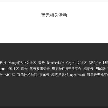
暂无相关活动
科技
MongoDB中文社区
青云
RancherLabs
Ceph中文社区
DBAplus社群
 Cloud中国社区
掘金
优云双态运维
思必驰DUI开放平台
精灵云
测试窝
合
AICUG
宜信技术学院
京东云
程序员客栈
openinstall
阿里云天池平