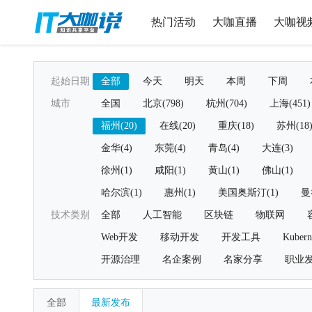
热门活动
大咖直播
大咖视
起始日期
全部
今天
明天
本周
下周
城市
全国
北京(798)
杭州(704)
上海(451)
福州(20)
在线(20)
重庆(18)
苏州(18
金华(4)
东莞(4)
青岛(4)
大连(3)
徐州(1)
咸阳(1)
黄山(1)
佛山(1)
哈尔滨(1)
惠州(1)
美国奥斯汀(1)
曼
技术类别
全部
人工智能
区块链
物联网
Web开发
移动开发
开发工具
Kubern
开源治理
名企案例
名家分享
职业
全部
最新发布