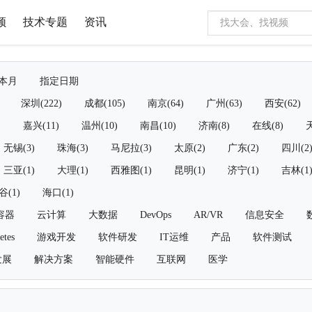
频
技术专题
资讯
本月
指定日期
深圳(222)
成都(105)
南京(64)
广州(63)
西安(62)
)
嘉兴(11)
温州(10)
南昌(10)
济南(8)
在线(8)
天
无锡(3)
珠海(3)
马尼拉(3)
太原(2)
广东(2)
四川(2
三亚(1)
大理(1)
西雅图(1)
昆明(1)
济宁(1)
吉林(1
谷(1)
海口(1)
容器
云计算
大数据
DevOps
AR/VR
信息安全
etes
游戏开发
软件研发
IT运维
产品
软件测试
发展
解决方案
智能硬件
互联网
医学