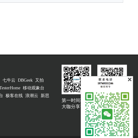
七牛云
DBGeek
又拍
TesterHome
移动观象台
台
极客在线
浪潮云
新思
第一时间获取
大咖说吐槽客服
大咖分享资讯