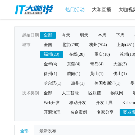
热门活动
大咖直播
大咖视
起始日期
全部
今天
明天
本周
下周
城市
全国
北京(798)
杭州(704)
上海(451)
福州(20)
在线(20)
重庆(18)
苏州(18
金华(4)
东莞(4)
青岛(4)
大连(3)
徐州(1)
咸阳(1)
黄山(1)
佛山(1)
哈尔滨(1)
惠州(1)
美国奥斯汀(1)
曼
技术类别
全部
人工智能
区块链
物联网
Web开发
移动开发
开发工具
Kubern
开源治理
名企案例
名家分享
职业
全部
最新发布