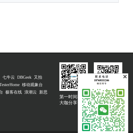
七牛云
DBGeek
又拍
TesterHome
移动观象台
台
极客在线
浪潮云
新思
第一时间获取
大咖说吐槽客服
大咖分享资讯