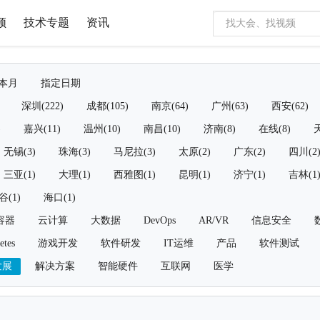
频
技术专题
资讯
本月
指定日期
深圳(222)
成都(105)
南京(64)
广州(63)
西安(62)
)
嘉兴(11)
温州(10)
南昌(10)
济南(8)
在线(8)
天
无锡(3)
珠海(3)
马尼拉(3)
太原(2)
广东(2)
四川(2
三亚(1)
大理(1)
西雅图(1)
昆明(1)
济宁(1)
吉林(1
谷(1)
海口(1)
容器
云计算
大数据
DevOps
AR/VR
信息安全
etes
游戏开发
软件研发
IT运维
产品
软件测试
发展
解决方案
智能硬件
互联网
医学