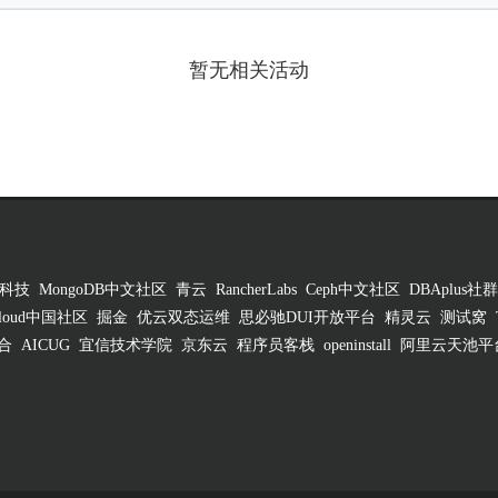
暂无相关活动
科技
MongoDB中文社区
青云
RancherLabs
Ceph中文社区
DBAplus社群
 Cloud中国社区
掘金
优云双态运维
思必驰DUI开放平台
精灵云
测试窝
合
AICUG
宜信技术学院
京东云
程序员客栈
openinstall
阿里云天池平