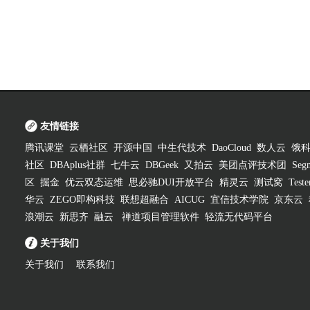
友情链接
腾讯课堂
云栖社区
开源中国
中生代技术
DaoCloud
数人云
饿
社区
DBAplus社群
七牛云
DBGeek
又拍云
美团点评技术团
Segm
区
掘金
优云双态运维
思必驰DUI开放平台
精灵云
测试窝
Test
华云
ZEGO即构科技
联想超融合
AICUG
宜信技术学院
京东云
浪潮云
新思齐
融云
禅道项目管理软件
轻流无代码平台
关于我们
关于我们
联系我们