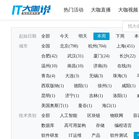
热门活动
大咖直播
大咖视频
起始日期
全部
今天
明天
本周
下周
本
城市
全国
北京(798)
杭州(704)
上海(451)
合肥(42)
武汉(31)
厦门(24)
长沙(22)
温州(10)
南昌(10)
济南(8)
在线(8)
青岛(4)
大连(3)
无锡(3)
珠海(3)
西双版纳(1)
德阳(1)
徐州(1)
咸阳(1)
昆明(1)
济宁(1)
吉林(1)
洛阳(1)
美国奥斯汀(1)
曼谷(1)
海口(1)
技术类别
全部
人工智能
区块链
物联网
容
数据库
高可用架构
存储
编程语言
软件研发
IT运维
产品
软件测试