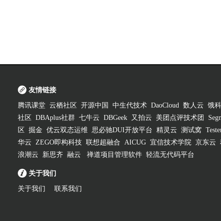
友情链接
腾讯课堂
云栖社区
开源中国
中生代技术
DaoCloud
数人云
饿
社区
DBAplus社群
七牛云
DBGeek
又拍云
美团点评技术团
Segm
区
掘金
优云双态运维
思必驰DUI开放平台
精灵云
测试窝
Test
华云
ZEGO即构科技
联想超融合
AICUG
宜信技术学院
京东云
浪潮云
新思齐
融云
禅道项目管理软件
轻流无代码平台
关于我们
关于我们
联系我们