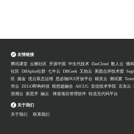
友情链接
腾讯课堂
云栖社区
开源中国
中生代技术
DaoCloud
数人云
饿
社区
DBAplus社群
七牛云
DBGeek
又拍云
美团点评技术团
Segm
区
掘金
优云双态运维
思必驰DUI开放平台
精灵云
测试窝
Test
华云
ZEGO即构科技
联想超融合
AICUG
宜信技术学院
京东云
浪潮云
新思齐
融云
禅道项目管理软件
轻流无代码平台
关于我们
关于我们
联系我们