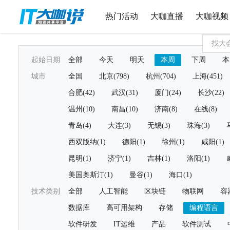
热门活动
大咖直播
大咖视频
起始日期
全部
今天
明天
本周
下周
本
城市
全国
北京(798)
杭州(704)
上海(451)
合肥(42)
武汉(31)
厦门(24)
长沙(22)
温州(10)
南昌(10)
济南(8)
在线(8)
青岛(4)
大连(3)
无锡(3)
珠海(3)
西双版纳(1)
德阳(1)
徐州(1)
咸阳(1)
昆明(1)
济宁(1)
吉林(1)
洛阳(1)
美国奥斯汀(1)
曼谷(1)
海口(1)
技术类别
全部
人工智能
区块链
物联网
容
数据库
高可用架构
存储
编程语言
软件研发
IT运维
产品
软件测试