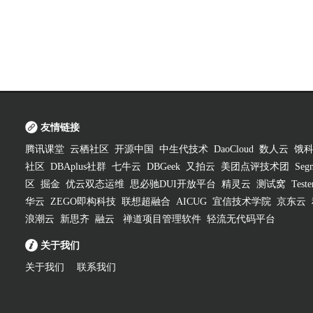
友情链接
腾讯课堂
云栖社区
开源中国
中生代技术
DaoCloud
数人云
饿
社区
DBAplus社群
七牛云
DBGeek
又拍云
美团点评技术团
Segm
区
掘金
优云双态运维
思必驰DUI开放平台
精灵云
测试窝
Test
华云
ZEGO即构科技
联想超融合
AICUG
宜信技术学院
京东云
浪潮云
新思齐
融云
禅道项目管理软件
轻流无代码平台
关于我们
关于我们
联系我们