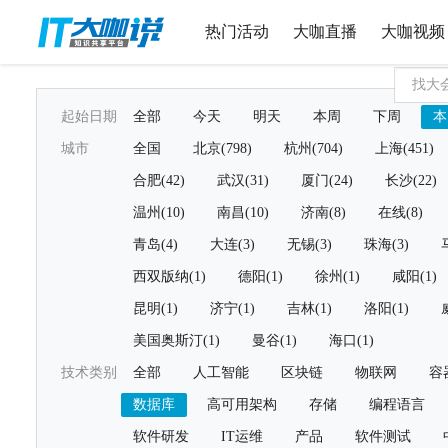
热门活动
大咖直播
大咖视频
起始日期
全部
今天
明天
本周
下周
本
城市
全国
北京(798)
杭州(704)
上海(451)
合肥(42)
武汉(31)
厦门(24)
长沙(22)
温州(10)
南昌(10)
济南(8)
在线(8)
青岛(4)
大连(3)
无锡(3)
珠海(3)
西双版纳(1)
德阳(1)
徐州(1)
咸阳(1)
昆明(1)
济宁(1)
吉林(1)
洛阳(1)
美国奥斯汀(1)
曼谷(1)
海口(1)
技术类别
全部
人工智能
区块链
物联网
容
数据库
高可用架构
存储
编程语言
软件研发
IT运维
产品
软件测试