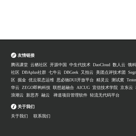
友情链接
腾讯课堂
云栖社区
开源中国
中生代技术
DaoCloud
数人云
饿
社区
DBAplus社群
七牛云
DBGeek
又拍云
美团点评技术团
Segm
区
掘金
优云双态运维
思必驰DUI开放平台
精灵云
测试窝
Test
华云
ZEGO即构科技
联想超融合
AICUG
宜信技术学院
京东云
浪潮云
新思齐
融云
禅道项目管理软件
轻流无代码平台
关于我们
关于我们
联系我们