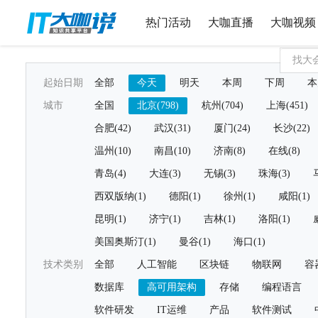
热门活动
大咖直播
大咖视频
起始日期
全部
今天
明天
本周
下周
本
城市
全国
北京(798)
杭州(704)
上海(451)
合肥(42)
武汉(31)
厦门(24)
长沙(22)
温州(10)
南昌(10)
济南(8)
在线(8)
青岛(4)
大连(3)
无锡(3)
珠海(3)
西双版纳(1)
德阳(1)
徐州(1)
咸阳(1)
昆明(1)
济宁(1)
吉林(1)
洛阳(1)
美国奥斯汀(1)
曼谷(1)
海口(1)
技术类别
全部
人工智能
区块链
物联网
容
数据库
高可用架构
存储
编程语言
软件研发
IT运维
产品
软件测试