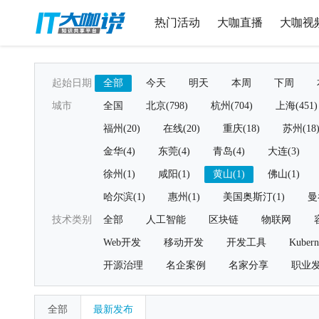
热门活动
大咖直播
大咖视
起始日期
全部
今天
明天
本周
下周
城市
全国
北京(798)
杭州(704)
上海(451)
福州(20)
在线(20)
重庆(18)
苏州(18
金华(4)
东莞(4)
青岛(4)
大连(3)
徐州(1)
咸阳(1)
黄山(1)
佛山(1)
哈尔滨(1)
惠州(1)
美国奥斯汀(1)
曼
技术类别
全部
人工智能
区块链
物联网
Web开发
移动开发
开发工具
Kubern
开源治理
名企案例
名家分享
职业
全部
最新发布