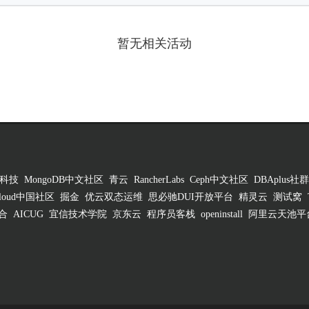
暂无相关活动
科技
MongoDB中文社区
青云
RancherLabs
Ceph中文社区
DBAplus社群
 Cloud中国社区
掘金
优云双态运维
思必驰DUI开放平台
精灵云
测试窝
合
AICUG
宜信技术学院
京东云
程序员客栈
openinstall
阿里云天池平