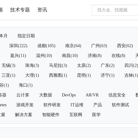
频
技术专题
资讯
本月
指定日期
深圳(222)
成都(105)
南京(64)
广州(63)
西安(62)
)
嘉兴(11)
温州(10)
南昌(10)
济南(8)
在线(8)
天
无锡(3)
珠海(3)
马尼拉(3)
太原(2)
广东(2)
四川(2
三亚(1)
大理(1)
西雅图(1)
昆明(1)
济宁(1)
吉林(1
谷(1)
海口(1)
容器
云计算
大数据
DevOps
AR/VR
信息安全
etes
游戏开发
软件研发
IT运维
产品
软件测试
发展
解决方案
智能硬件
互联网
医学