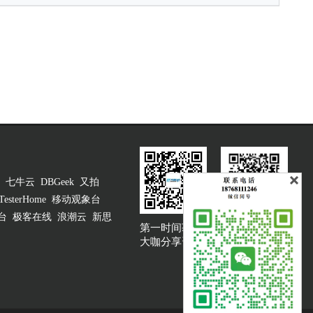
七牛云
DBGeek
又拍
TesterHome
移动观象台
台
极客在线
浪潮云
新思
第一时间获取
大咖说吐槽客服
大咖分享资讯