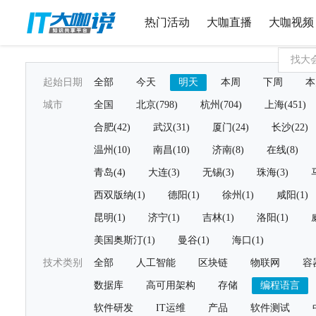
热门活动
大咖直播
大咖视频
起始日期
全部
今天
明天
本周
下周
本
城市
全国
北京(798)
杭州(704)
上海(451)
合肥(42)
武汉(31)
厦门(24)
长沙(22)
温州(10)
南昌(10)
济南(8)
在线(8)
青岛(4)
大连(3)
无锡(3)
珠海(3)
西双版纳(1)
德阳(1)
徐州(1)
咸阳(1)
昆明(1)
济宁(1)
吉林(1)
洛阳(1)
美国奥斯汀(1)
曼谷(1)
海口(1)
技术类别
全部
人工智能
区块链
物联网
容
数据库
高可用架构
存储
编程语言
软件研发
IT运维
产品
软件测试