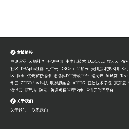
友情链接
腾讯课堂
云栖社区
开源中国
中生代技术
DaoCloud
数人云
饿
社区
DBAplus社群
七牛云
DBGeek
又拍云
美团点评技术团
Segm
区
掘金
优云双态运维
思必驰DUI开放平台
精灵云
测试窝
Test
华云
ZEGO即构科技
联想超融合
AICUG
宜信技术学院
京东云
浪潮云
新思齐
融云
禅道项目管理软件
轻流无代码平台
关于我们
关于我们
联系我们