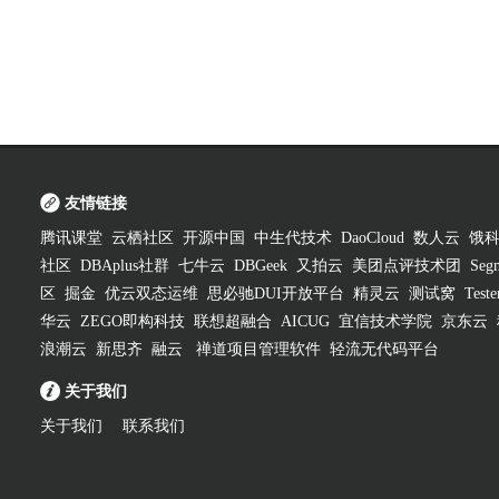
友情链接
腾讯课堂
云栖社区
开源中国
中生代技术
DaoCloud
数人云
饿
社区
DBAplus社群
七牛云
DBGeek
又拍云
美团点评技术团
Segm
区
掘金
优云双态运维
思必驰DUI开放平台
精灵云
测试窝
Test
华云
ZEGO即构科技
联想超融合
AICUG
宜信技术学院
京东云
浪潮云
新思齐
融云
禅道项目管理软件
轻流无代码平台
关于我们
关于我们
联系我们