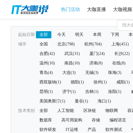
热门活动
大咖直播
大咖视频
起始日期
全部
今天
明天
本周
下周
本
城市
全国
北京(798)
杭州(704)
上海(451)
合肥(42)
武汉(31)
厦门(24)
长沙(22)
温州(10)
南昌(10)
济南(8)
在线(8)
青岛(4)
大连(3)
无锡(3)
珠海(3)
西双版纳(1)
德阳(1)
徐州(1)
咸阳(1)
昆明(1)
济宁(1)
吉林(1)
洛阳(1)
美国奥斯汀(1)
曼谷(1)
海口(1)
技术类别
全部
人工智能
区块链
物联网
容
数据库
高可用架构
存储
编程语言
软件研发
IT运维
产品
软件测试