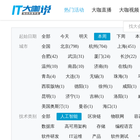
热门活动
大咖直播
大咖视频
起始日期
全部
今天
明天
本周
下周
本
城市
全国
北京(798)
杭州(704)
上海(451)
合肥(42)
武汉(31)
厦门(24)
长沙(22)
温州(10)
南昌(10)
济南(8)
在线(8)
青岛(4)
大连(3)
无锡(3)
珠海(3)
西双版纳(1)
德阳(1)
徐州(1)
咸阳(1)
昆明(1)
济宁(1)
吉林(1)
洛阳(1)
美国奥斯汀(1)
曼谷(1)
海口(1)
技术类别
全部
人工智能
区块链
物联网
容
数据库
高可用架构
存储
编程语言
软件研发
IT运维
产品
软件测试