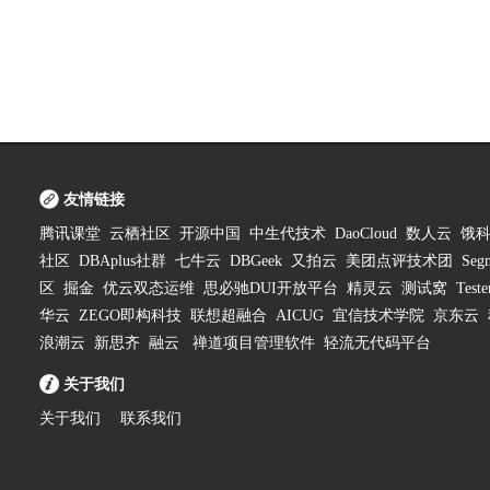
友情链接
腾讯课堂
云栖社区
开源中国
中生代技术
DaoCloud
数人云
饿
社区
DBAplus社群
七牛云
DBGeek
又拍云
美团点评技术团
Segm
区
掘金
优云双态运维
思必驰DUI开放平台
精灵云
测试窝
Test
华云
ZEGO即构科技
联想超融合
AICUG
宜信技术学院
京东云
浪潮云
新思齐
融云
禅道项目管理软件
轻流无代码平台
关于我们
关于我们
联系我们