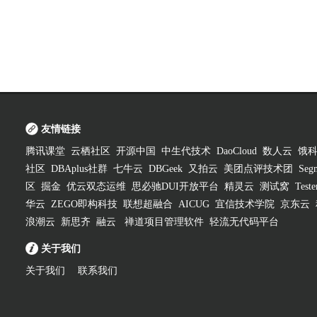
友情链接
腾讯课堂
云栖社区
开源中国
中生代技术
DaoCloud
数人云
饿
社区
DBAplus社群
七牛云
DBGeek
又拍云
美团点评技术团
Segm
区
掘金
优云双态运维
思必驰DUI开放平台
精灵云
测试窝
Test
华云
ZEGO即构科技
联想超融合
AICUG
宜信技术学院
京东云
浪潮云
新思齐
融云
禅道项目管理软件
轻流无代码平台
关于我们
关于我们
联系我们