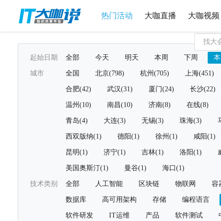
热门活动
大咖直播
大咖视频
起始日期
全部
今天
明天
本周
下周
本
城市
全国
北京(798)
杭州(705)
上海(451)
合肥(42)
武汉(31)
厦门(24)
长沙(22)
温州(10)
南昌(10)
济南(8)
在线(8)
青岛(4)
大连(3)
无锡(3)
珠海(3)
西双版纳(1)
德阳(1)
徐州(1)
咸阳(1)
昆明(1)
济宁(1)
吉林(1)
洛阳(1)
美国奥斯汀(1)
曼谷(1)
海口(1)
技术类别
全部
人工智能
区块链
物联网
容
数据库
高可用架构
存储
编程语言
软件研发
IT运维
产品
软件测试