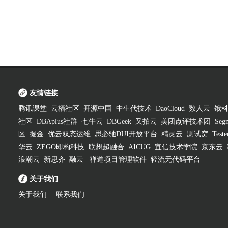
友情链接
腾讯课堂
云栖社区
开源中国
中生代技术
DaoCloud
数人云
饿
社区
DBAplus社群
七牛云
DBGeek
又拍云
美团点评技术团
Segm
区
掘金
优云双态运维
思必驰DUI开放平台
精灵云
测试窝
Test
华云
ZEGO即构科技
联想超融合
AICUG
宜信技术学院
京东云
浪潮云
新思齐
融云
禅道项目管理软件
轻流无代码平台
关于我们
关于我们
联系我们