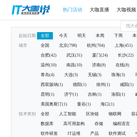
热门活动
大咖直播
大咖视频
起始日期
全部
今天
明天
本周
下周
本
城市
全国
北京(798)
杭州(704)
上海(451)
合肥(42)
武汉(31)
厦门(24)
长沙(22)
温州(10)
南昌(10)
济南(8)
在线(8)
青岛(4)
大连(3)
无锡(3)
珠海(3)
西双版纳(1)
德阳(1)
徐州(1)
咸阳(1)
昆明(1)
济宁(1)
吉林(1)
洛阳(1)
美国奥斯汀(1)
曼谷(1)
海口(1)
技术类别
全部
人工智能
区块链
物联网
容
数据库
高可用架构
存储
编程语言
软件研发
IT运维
产品
软件测试