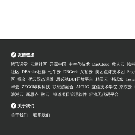
友情链接
腾讯课堂
云栖社区
开源中国
中生代技术
DaoCloud
数人云
饿
社区
DBAplus社群
七牛云
DBGeek
又拍云
美团点评技术团
Segm
区
掘金
优云双态运维
思必驰DUI开放平台
精灵云
测试窝
Test
华云
ZEGO即构科技
联想超融合
AICUG
宜信技术学院
京东云
浪潮云
新思齐
融云
禅道项目管理软件
轻流无代码平台
关于我们
关于我们
联系我们