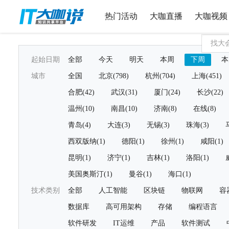
热门活动
大咖直播
大咖视频
起始日期
全部
今天
明天
本周
下周
本
城市
全国
北京(798)
杭州(704)
上海(451)
合肥(42)
武汉(31)
厦门(24)
长沙(22)
温州(10)
南昌(10)
济南(8)
在线(8)
青岛(4)
大连(3)
无锡(3)
珠海(3)
西双版纳(1)
德阳(1)
徐州(1)
咸阳(1)
昆明(1)
济宁(1)
吉林(1)
洛阳(1)
美国奥斯汀(1)
曼谷(1)
海口(1)
技术类别
全部
人工智能
区块链
物联网
容
数据库
高可用架构
存储
编程语言
软件研发
IT运维
产品
软件测试