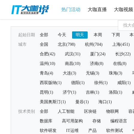
热门活动
大咖直播
大咖视频
起始日期
全部
今天
明天
本周
下周
本
城市
全国
北京(798)
杭州(704)
上海(451)
合肥(42)
武汉(31)
厦门(24)
长沙(22)
温州(10)
南昌(10)
济南(8)
在线(8)
青岛(4)
大连(3)
无锡(3)
珠海(3)
西双版纳(1)
德阳(1)
徐州(1)
咸阳(1)
昆明(1)
济宁(1)
吉林(1)
洛阳(1)
美国奥斯汀(1)
曼谷(1)
海口(1)
技术类别
全部
人工智能
区块链
物联网
容
数据库
高可用架构
存储
编程语言
软件研发
IT运维
产品
软件测试