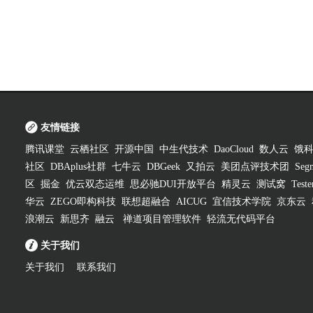
友情链接
腾讯课堂
云栖社区
开源中国
中生代技术
DaoCloud
数人云
饿
社区
DBAplus社群
七牛云
DBGeek
又拍云
美团点评技术团
Segm
区
掘金
优云双态运维
思必驰DUI开放平台
精灵云
测试窝
Test
华云
ZEGO即构科技
联想超融合
AICUG
宜信技术学院
京东云
浪潮云
新思齐
融云
禅道项目管理软件
轻流无代码平台
关于我们
关于我们
联系我们