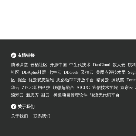
友情链接
腾讯课堂
云栖社区
开源中国
中生代技术
DaoCloud
数人云
饿
社区
DBAplus社群
七牛云
DBGeek
又拍云
美团点评技术团
Segm
区
掘金
优云双态运维
思必驰DUI开放平台
精灵云
测试窝
Test
华云
ZEGO即构科技
联想超融合
AICUG
宜信技术学院
京东云
浪潮云
新思齐
融云
禅道项目管理软件
轻流无代码平台
关于我们
关于我们
联系我们