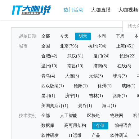
热门活动
大咖直播
大咖视频
起始日期
全部
今天
明天
本周
下周
本
城市
全国
北京(798)
杭州(704)
上海(451)
合肥(42)
武汉(31)
厦门(24)
长沙(22)
温州(10)
南昌(10)
济南(8)
在线(8)
青岛(4)
大连(3)
无锡(3)
珠海(3)
西双版纳(1)
德阳(1)
徐州(1)
咸阳(1)
昆明(1)
济宁(1)
吉林(1)
洛阳(1)
美国奥斯汀(1)
曼谷(1)
海口(1)
技术类别
全部
人工智能
区块链
物联网
容
数据库
高可用架构
存储
编程语言
软件研发
IT运维
产品
软件测试