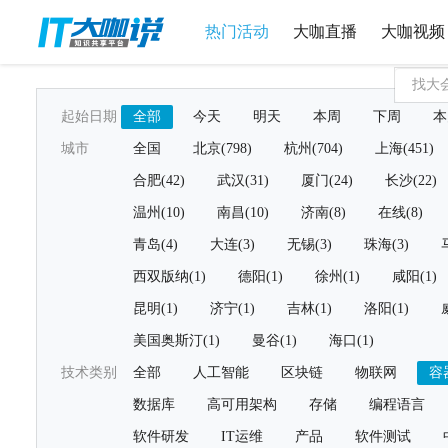
热门活动
大咖直播
大咖视频
起始日期
全部
今天
明天
本周
下周
本
城市
全国
北京(798)
杭州(704)
上海(451)
合肥(42)
武汉(31)
厦门(24)
长沙(22)
温州(10)
南昌(10)
济南(8)
在线(8)
青岛(4)
大连(3)
无锡(3)
珠海(3)
西双版纳(1)
德阳(1)
徐州(1)
咸阳(1)
昆明(1)
济宁(1)
吉林(1)
洛阳(1)
美国奥斯汀(1)
曼谷(1)
海口(1)
技术类别
全部
人工智能
区块链
物联网
容
数据库
高可用架构
存储
编程语言
软件研发
IT运维
产品
软件测试