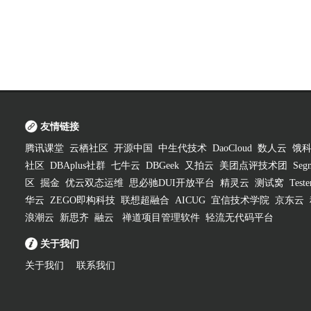
友情链接
腾讯课堂
云栖社区
开源中国
中生代技术
DaoCloud
数人云
饿
社区
DBAplus社群
七牛云
DBGeek
又拍云
美团点评技术团
Segm
区
掘金
优云双态运维
思必驰DUI开放平台
精灵云
测试窝
Test
华云
ZEGO即构科技
联想超融合
AICUG
宜信技术学院
京东云
浪潮云
新思齐
融云
禅道项目管理软件
轻流无代码平台
关于我们
关于我们
联系我们