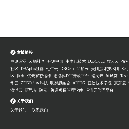
友情链接
腾讯课堂
云栖社区
开源中国
中生代技术
DaoCloud
数人云
饿
社区
DBAplus社群
七牛云
DBGeek
又拍云
美团点评技术团
Segm
区
掘金
优云双态运维
思必驰DUI开放平台
精灵云
测试窝
Test
华云
ZEGO即构科技
联想超融合
AICUG
宜信技术学院
京东云
浪潮云
新思齐
融云
禅道项目管理软件
轻流无代码平台
关于我们
关于我们
联系我们