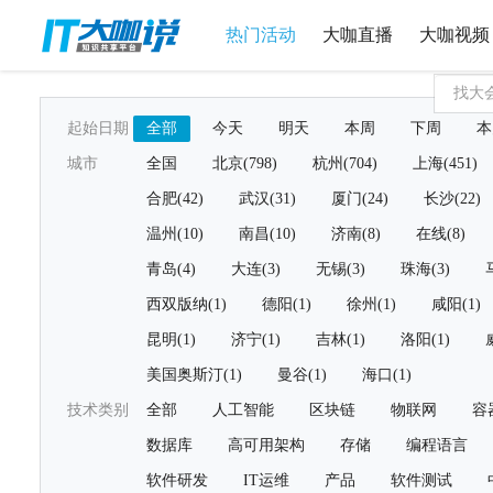
热门活动
大咖直播
大咖视频
起始日期
全部
今天
明天
本周
下周
本
城市
全国
北京(798)
杭州(704)
上海(451)
合肥(42)
武汉(31)
厦门(24)
长沙(22)
温州(10)
南昌(10)
济南(8)
在线(8)
青岛(4)
大连(3)
无锡(3)
珠海(3)
西双版纳(1)
德阳(1)
徐州(1)
咸阳(1)
昆明(1)
济宁(1)
吉林(1)
洛阳(1)
美国奥斯汀(1)
曼谷(1)
海口(1)
技术类别
全部
人工智能
区块链
物联网
容
数据库
高可用架构
存储
编程语言
软件研发
IT运维
产品
软件测试