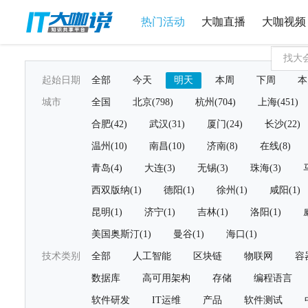
热门活动
大咖直播
大咖视频
起始日期
全部
今天
明天
本周
下周
本
城市
全国
北京(798)
杭州(704)
上海(451)
合肥(42)
武汉(31)
厦门(24)
长沙(22)
温州(10)
南昌(10)
济南(8)
在线(8)
青岛(4)
大连(3)
无锡(3)
珠海(3)
西双版纳(1)
德阳(1)
徐州(1)
咸阳(1)
昆明(1)
济宁(1)
吉林(1)
洛阳(1)
美国奥斯汀(1)
曼谷(1)
海口(1)
技术类别
全部
人工智能
区块链
物联网
容
数据库
高可用架构
存储
编程语言
软件研发
IT运维
产品
软件测试