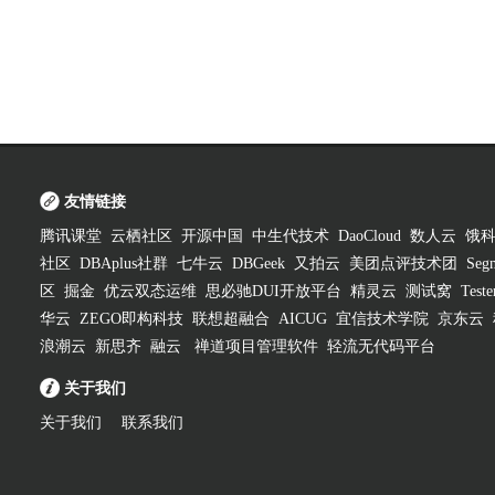
友情链接
腾讯课堂
云栖社区
开源中国
中生代技术
DaoCloud
数人云
饿
社区
DBAplus社群
七牛云
DBGeek
又拍云
美团点评技术团
Segm
区
掘金
优云双态运维
思必驰DUI开放平台
精灵云
测试窝
Test
华云
ZEGO即构科技
联想超融合
AICUG
宜信技术学院
京东云
浪潮云
新思齐
融云
禅道项目管理软件
轻流无代码平台
关于我们
关于我们
联系我们