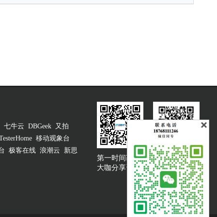
七牛云
DBGeek
又拍
TesterHome
移动观象台
台
极客在线
浪潮云
新思
第一时间获取
大咖说吐槽客服
大咖分享资讯