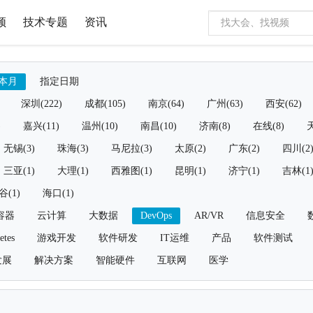
频
技术专题
资讯
本月
指定日期
深圳(222)
成都(105)
南京(64)
广州(63)
西安(62)
)
嘉兴(11)
温州(10)
南昌(10)
济南(8)
在线(8)
天
无锡(3)
珠海(3)
马尼拉(3)
太原(2)
广东(2)
四川(2
三亚(1)
大理(1)
西雅图(1)
昆明(1)
济宁(1)
吉林(1
谷(1)
海口(1)
容器
云计算
大数据
DevOps
AR/VR
信息安全
etes
游戏开发
软件研发
IT运维
产品
软件测试
发展
解决方案
智能硬件
互联网
医学