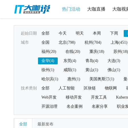
热门活动
大咖直播
大咖视
起始日期
全部
今天
明天
本周
下周
城市
全国
北京(798)
杭州(704)
上海(451)
福州(20)
在线(20)
重庆(18)
苏州(18
金华(4)
东莞(4)
青岛(4)
大连(3)
徐州(1)
咸阳(1)
黄山(1)
佛山(1)
哈尔滨(1)
惠州(1)
美国奥斯汀(1)
曼
技术类别
全部
人工智能
区块链
物联网
Web开发
移动开发
开发工具
Kubern
开源治理
名企案例
名家分享
职业
全部
最新发布