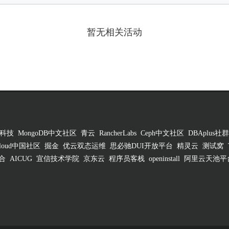
暂无相关活动
科技
MongoDB中文社区
青云
RancherLabs
Ceph中文社区
DBAplus社群
 Cloud中国社区
掘金
优云双态运维
思必驰DUI开放平台
精灵云
测试窝
合
AICUG
宜信技术学院
京东云
程序员客栈
openinstall
阿里云天池平