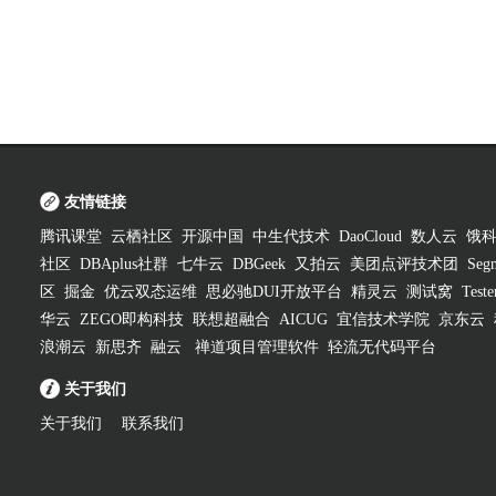
友情链接
腾讯课堂
云栖社区
开源中国
中生代技术
DaoCloud
数人云
饿
社区
DBAplus社群
七牛云
DBGeek
又拍云
美团点评技术团
Segm
区
掘金
优云双态运维
思必驰DUI开放平台
精灵云
测试窝
Test
华云
ZEGO即构科技
联想超融合
AICUG
宜信技术学院
京东云
浪潮云
新思齐
融云
禅道项目管理软件
轻流无代码平台
关于我们
关于我们
联系我们