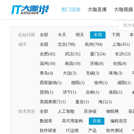
热门活动
大咖直播
大咖视频
起始日期
全部
今天
明天
本周
下周
本
城市
全国
北京(798)
杭州(704)
上海(451)
合肥(42)
武汉(31)
厦门(24)
长沙(22)
温州(10)
南昌(10)
济南(8)
在线(8)
青岛(4)
大连(3)
无锡(3)
珠海(3)
西双版纳(1)
德阳(1)
徐州(1)
咸阳(1)
昆明(1)
济宁(1)
吉林(1)
洛阳(1)
美国奥斯汀(1)
曼谷(1)
海口(1)
技术类别
全部
人工智能
区块链
物联网
容
数据库
高可用架构
存储
编程语言
软件研发
IT运维
产品
软件测试