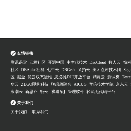
友情链接
腾讯课堂
云栖社区
开源中国
中生代技术
DaoCloud
数人云
饿
社区
DBAplus社群
七牛云
DBGeek
又拍云
美团点评技术团
Segm
区
掘金
优云双态运维
思必驰DUI开放平台
精灵云
测试窝
Test
华云
ZEGO即构科技
联想超融合
AICUG
宜信技术学院
京东云
浪潮云
新思齐
融云
禅道项目管理软件
轻流无代码平台
关于我们
关于我们
联系我们