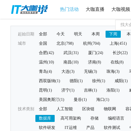
热门活动
大咖直播
大咖视频
起始日期
全部
今天
明天
本周
下周
本
城市
全国
北京(798)
杭州(704)
上海(451)
合肥(42)
武汉(31)
厦门(24)
长沙(22)
温州(10)
南昌(10)
济南(8)
在线(8)
青岛(4)
大连(3)
无锡(3)
珠海(3)
西双版纳(1)
德阳(1)
徐州(1)
咸阳(1)
昆明(1)
济宁(1)
吉林(1)
洛阳(1)
美国奥斯汀(1)
曼谷(1)
海口(1)
技术类别
全部
人工智能
区块链
物联网
容
数据库
高可用架构
存储
编程语言
软件研发
IT运维
产品
软件测试