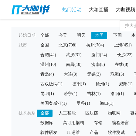
热门活动
大咖直播
大咖视频
起始日期
全部
今天
明天
本周
下周
本
城市
全国
北京(798)
杭州(704)
上海(451)
合肥(42)
武汉(31)
厦门(24)
长沙(22)
温州(10)
南昌(10)
济南(8)
在线(8)
青岛(4)
大连(3)
无锡(3)
珠海(3)
西双版纳(1)
德阳(1)
徐州(1)
咸阳(1)
昆明(1)
济宁(1)
吉林(1)
洛阳(1)
美国奥斯汀(1)
曼谷(1)
海口(1)
技术类别
全部
人工智能
区块链
物联网
容
数据库
高可用架构
存储
编程语言
软件研发
IT运维
产品
软件测试