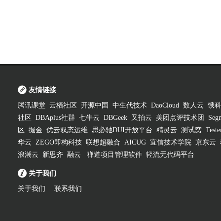
友情链接
腾讯课堂
云栖社区
开源中国
中生代技术
DaoCloud
数人云
饿
社区
DBAplus社群
七牛云
DBGeek
又拍云
美团点评技术团
Segm
区
掘金
优云双态运维
思必驰DUI开放平台
精灵云
测试窝
Test
华云
ZEGO即构科技
联想超融合
AICUG
宜信技术学院
京东云
浪潮云
新思齐
融云
禅道项目管理软件
轻流无代码平台
关于我们
关于我们
联系我们