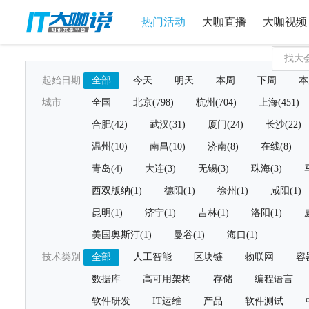
热门活动
大咖直播
大咖视频
起始日期
全部
今天
明天
本周
下周
本
城市
全国
北京(798)
杭州(704)
上海(451)
合肥(42)
武汉(31)
厦门(24)
长沙(22)
温州(10)
南昌(10)
济南(8)
在线(8)
青岛(4)
大连(3)
无锡(3)
珠海(3)
西双版纳(1)
德阳(1)
徐州(1)
咸阳(1)
昆明(1)
济宁(1)
吉林(1)
洛阳(1)
美国奥斯汀(1)
曼谷(1)
海口(1)
技术类别
全部
人工智能
区块链
物联网
容
数据库
高可用架构
存储
编程语言
软件研发
IT运维
产品
软件测试