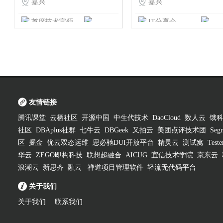

嘉兴

嘉兴
首席技术官领袖联盟
IT分享会
IT分享会
IT趣学社
友情链接
腾讯课堂
云栖社区
开源中国
中生代技术
DaoCloud
数人云
饿
社区
DBAplus社群
七牛云
DBGeek
又拍云
美团点评技术团
Segm
区
掘金
优云双态运维
思必驰DUI开放平台
精灵云
测试窝
Test
华云
ZEGO即构科技
联想超融合
AICUG
宜信技术学院
京东云
浪潮云
新思齐
融云
禅道项目管理软件
轻流无代码平台
关于我们
关于我们
联系我们