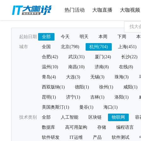
热门活动
大咖直播
大咖视频
起始日期
全部
今天
明天
本周
下周
本
城市
全国
北京(798)
杭州(704)
上海(451)
合肥(42)
武汉(31)
厦门(24)
长沙(22)
温州(10)
南昌(10)
济南(8)
在线(8)
青岛(4)
大连(3)
无锡(3)
珠海(3)
西双版纳(1)
德阳(1)
徐州(1)
咸阳(1)
昆明(1)
济宁(1)
吉林(1)
洛阳(1)
美国奥斯汀(1)
曼谷(1)
海口(1)
技术类别
全部
人工智能
区块链
物联网
容
数据库
高可用架构
存储
编程语言
软件研发
IT运维
产品
软件测试