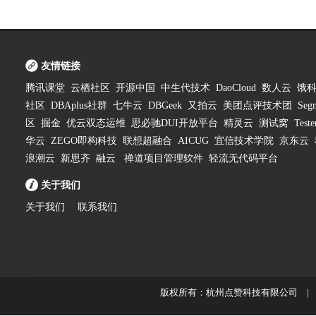
友情链接
腾讯课堂
云栖社区
开源中国
中生代技术
DaoCloud
数人云
饿
社区
DBAplus社群
七牛云
DBGeek
又拍云
美团点评技术团
Segm
区
掘金
优云双态运维
思必驰DUI开放平台
精灵云
测试窝
Test
华云
ZEGO即构科技
联想超融合
AICUG
宜信技术学院
京东云
浪潮云
新思齐
融云
禅道项目管理软件
轻流无代码平台
关于我们
关于我们
联系我们
版权所有：杭州点赞科技有限公司 