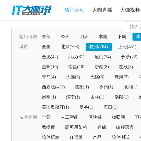
热门活动
大咖直播
大咖视频
起始日期
全部
今天
明天
本周
下周
本
城市
全国
北京(798)
杭州(704)
上海(451)
合肥(42)
武汉(31)
厦门(24)
长沙(22)
温州(10)
南昌(10)
济南(8)
在线(8)
青岛(4)
大连(3)
无锡(3)
珠海(3)
西双版纳(1)
德阳(1)
徐州(1)
咸阳(1)
昆明(1)
济宁(1)
吉林(1)
洛阳(1)
美国奥斯汀(1)
曼谷(1)
海口(1)
技术类别
全部
人工智能
区块链
物联网
容
数据库
高可用架构
存储
编程语言
软件研发
IT运维
产品
软件测试