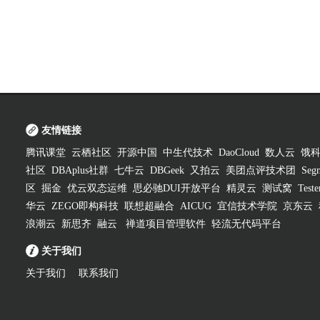
友情链接
腾讯课堂
云栖社区
开源中国
中生代技术
DaoCloud
数人云
饿
社区
DBAplus社群
七牛云
DBGeek
又拍云
美团点评技术团
Segm
区
掘金
优云双态运维
思必驰DUI开放平台
精灵云
测试窝
Test
华云
ZEGO即构科技
联想超融合
AICUG
宜信技术学院
京东云
浪潮云
新思齐
融云
禅道项目管理软件
轻流无代码平台
关于我们
关于我们
联系我们