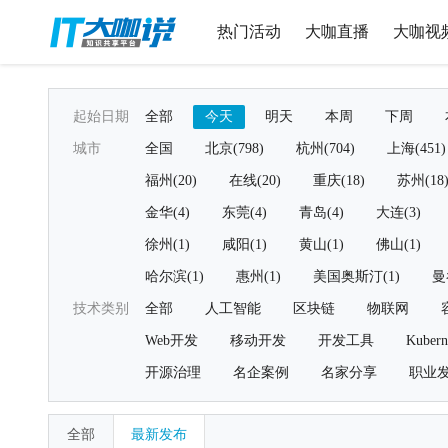
热门活动
大咖直播
大咖视
起始日期
全部
今天
明天
本周
下周
城市
全国
北京(798)
杭州(704)
上海(451)
福州(20)
在线(20)
重庆(18)
苏州(18
金华(4)
东莞(4)
青岛(4)
大连(3)
徐州(1)
咸阳(1)
黄山(1)
佛山(1)
哈尔滨(1)
惠州(1)
美国奥斯汀(1)
曼
技术类别
全部
人工智能
区块链
物联网
Web开发
移动开发
开发工具
Kubern
开源治理
名企案例
名家分享
职业
全部
最新发布