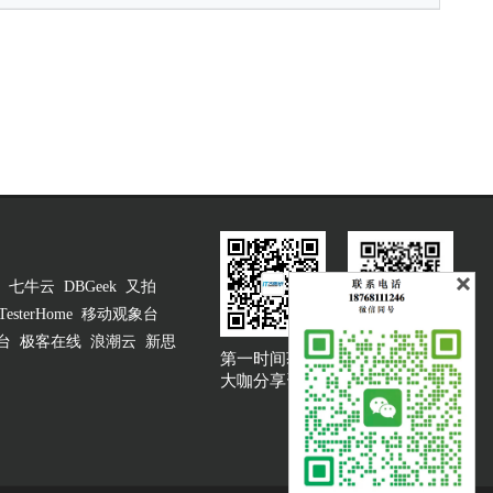
七牛云
DBGeek
又拍
TesterHome
移动观象台
台
极客在线
浪潮云
新思
第一时间获取
大咖说吐槽客服
大咖分享资讯