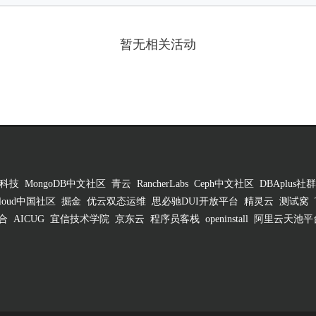
暂无相关活动
科技
MongoDB中文社区
青云
RancherLabs
Ceph中文社区
DBAplus社群
 Cloud中国社区
掘金
优云双态运维
思必驰DUI开放平台
精灵云
测试窝
合
AICUG
宜信技术学院
京东云
程序员客栈
openinstall
阿里云天池平