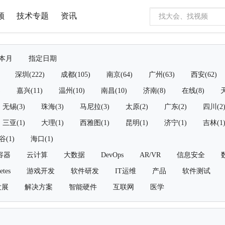
频
技术专题
资讯
本月
指定日期
深圳(222)
成都(105)
南京(64)
广州(63)
西安(62)
)
嘉兴(11)
温州(10)
南昌(10)
济南(8)
在线(8)
天
无锡(3)
珠海(3)
马尼拉(3)
太原(2)
广东(2)
四川(2
三亚(1)
大理(1)
西雅图(1)
昆明(1)
济宁(1)
吉林(1
谷(1)
海口(1)
容器
云计算
大数据
DevOps
AR/VR
信息安全
etes
游戏开发
软件研发
IT运维
产品
软件测试
发展
解决方案
智能硬件
互联网
医学