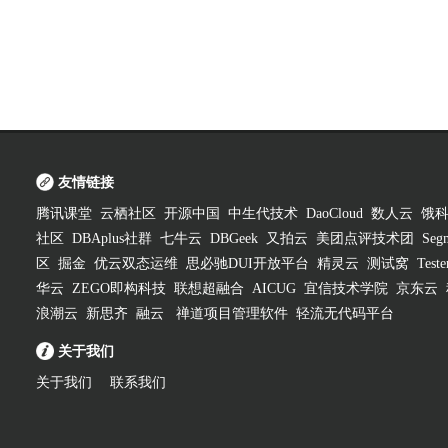
友情链接
腾讯课堂
云栖社区
开源中国
中生代技术
DaoCloud
数人云
饿
社区
DBAplus社群
七牛云
DBGeek
又拍云
美团点评技术团
Segm
区
掘金
优云双态运维
思必驰DUI开放平台
精灵云
测试窝
Test
华云
ZEGO即构科技
联想超融合
AICUG
宜信技术学院
京东云
浪潮云
新思齐
融云
禅道项目管理软件
轻流无代码平台
关于我们
关于我们
联系我们