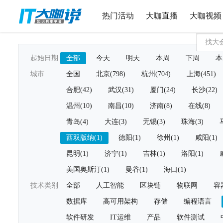
热门活动
大咖直播
大咖视频
起始日期
全部
今天
明天
本周
下周
本
城市
全国
北京(798)
杭州(704)
上海(451)
合肥(42)
武汉(31)
厦门(24)
长沙(22)
温州(10)
南昌(10)
济南(8)
在线(8)
青岛(4)
大连(3)
无锡(3)
珠海(3)
西双版纳(1)
德阳(1)
徐州(1)
咸阳(1)
昆明(1)
济宁(1)
吉林(1)
洛阳(1)
美国奥斯汀(1)
曼谷(1)
海口(1)
技术类别
全部
人工智能
区块链
物联网
容
数据库
高可用架构
存储
编程语言
软件研发
IT运维
产品
软件测试