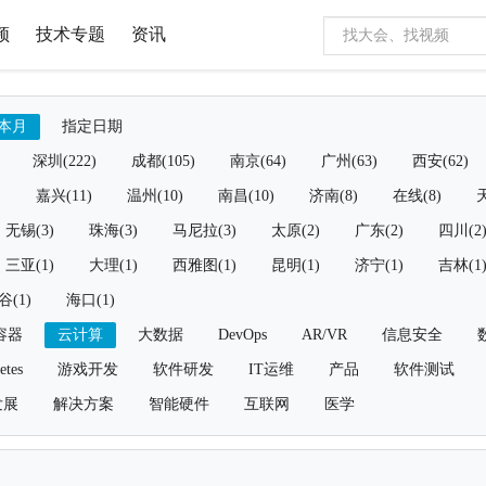
频
技术专题
资讯
本月
指定日期
深圳(222)
成都(105)
南京(64)
广州(63)
西安(62)
)
嘉兴(11)
温州(10)
南昌(10)
济南(8)
在线(8)
天
无锡(3)
珠海(3)
马尼拉(3)
太原(2)
广东(2)
四川(2
三亚(1)
大理(1)
西雅图(1)
昆明(1)
济宁(1)
吉林(1
谷(1)
海口(1)
容器
云计算
大数据
DevOps
AR/VR
信息安全
etes
游戏开发
软件研发
IT运维
产品
软件测试
发展
解决方案
智能硬件
互联网
医学