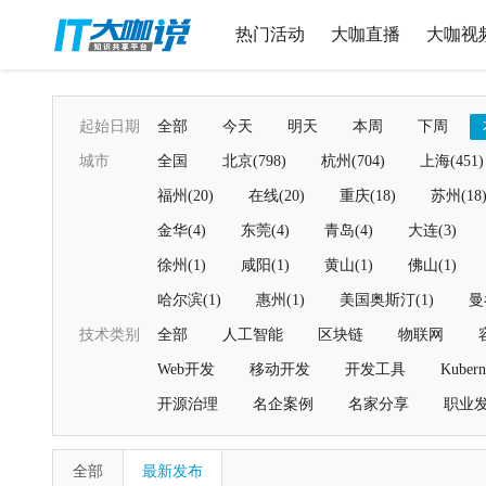
热门活动
大咖直播
大咖视
起始日期
全部
今天
明天
本周
下周
城市
全国
北京(798)
杭州(704)
上海(451)
福州(20)
在线(20)
重庆(18)
苏州(18
金华(4)
东莞(4)
青岛(4)
大连(3)
徐州(1)
咸阳(1)
黄山(1)
佛山(1)
哈尔滨(1)
惠州(1)
美国奥斯汀(1)
曼
技术类别
全部
人工智能
区块链
物联网
Web开发
移动开发
开发工具
Kubern
开源治理
名企案例
名家分享
职业
全部
最新发布