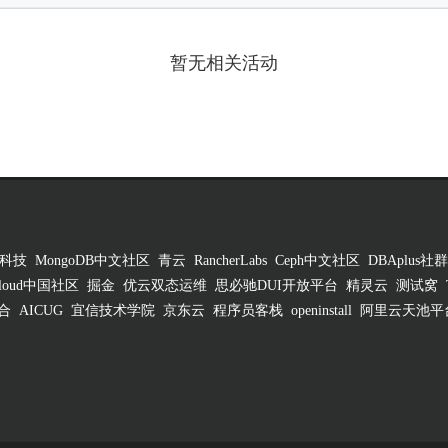
暂无相关活动
科技
MongoDB中文社区
青云
RancherLabs
Ceph中文社区
DBAplus社群
 Cloud中国社区
掘金
优云双态运维
思必驰DUI开放平台
精灵云
测试窝
合
AICUG
宜信技术学院
京东云
程序员客栈
openinstall
阿里云天池平