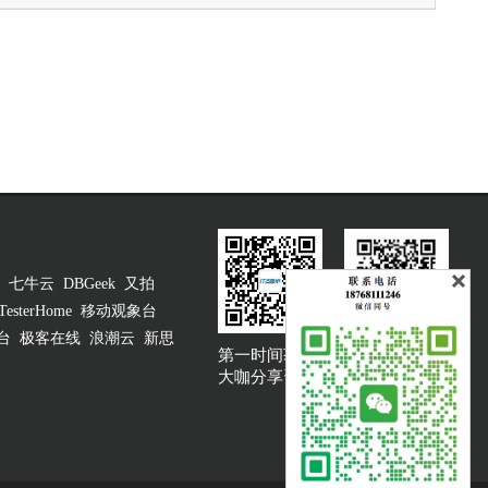
七牛云
DBGeek
又拍
TesterHome
移动观象台
台
极客在线
浪潮云
新思
第一时间获取
大咖说吐槽客服
大咖分享资讯