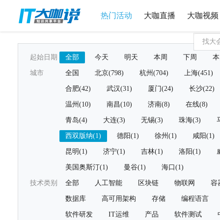
热门活动
大咖直播
大咖视频
起始日期
全部
今天
明天
本周
下周
本
城市
全国
北京(798)
杭州(704)
上海(451)
合肥(42)
武汉(31)
厦门(24)
长沙(22)
温州(10)
南昌(10)
济南(8)
在线(8)
青岛(4)
大连(3)
无锡(3)
珠海(3)
西双版纳(1)
德阳(1)
徐州(1)
咸阳(1)
昆明(1)
济宁(1)
吉林(1)
洛阳(1)
美国奥斯汀(1)
曼谷(1)
海口(1)
技术类别
全部
人工智能
区块链
物联网
容
数据库
高可用架构
存储
编程语言
软件研发
IT运维
产品
软件测试