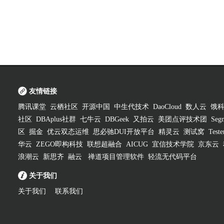
友情链接
腾讯课堂
云栖社区
开源中国
中生代技术
DaoCloud
数人云
饿
社区
DBAplus社群
七牛云
DBGeek
又拍云
美团点评技术团
Segm
区
掘金
优云双态运维
思必驰DUI开放平台
精灵云
测试窝
Test
华云
ZEGO即构科技
联想超融合
AICUG
宜信技术学院
京东云
浪潮云
新思齐
融云
禅道项目管理软件
轻流无代码平台
关于我们
关于我们
联系我们