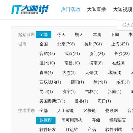
热门活动
大咖直播
大咖视频
起始日期
全部
今天
明天
本周
下周
本
城市
全国
北京(798)
杭州(704)
上海(451)
合肥(42)
武汉(31)
厦门(24)
长沙(22)
温州(10)
南昌(10)
济南(8)
在线(8)
青岛(4)
大连(3)
无锡(3)
珠海(3)
西双版纳(1)
德阳(1)
徐州(1)
咸阳(1)
昆明(1)
济宁(1)
吉林(1)
洛阳(1)
美国奥斯汀(1)
曼谷(1)
海口(1)
技术类别
全部
人工智能
区块链
物联网
容
数据库
高可用架构
存储
编程语言
软件研发
IT运维
产品
软件测试