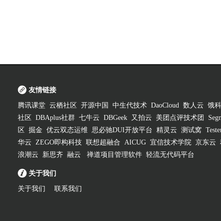
友情链接
腾讯课堂
云栖社区
开源中国
中生代技术
DaoCloud
数人云
饿
社区
DBAplus社群
七牛云
DBGeek
又拍云
美团点评技术团
Segm
区
掘金
优云双态运维
思必驰DUI开放平台
精灵云
测试窝
Test
华云
ZEGO即构科技
联想超融合
AICUG
宜信技术学院
京东云
浪潮云
新思齐
融云
禅道项目管理软件
轻流无代码平台
关于我们
关于我们
联系我们