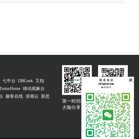
七牛云
DBGeek
又拍
TesterHome
移动观象台
台
极客在线
浪潮云
新思
第一时间获取
大咖说吐槽客服
大咖分享资讯