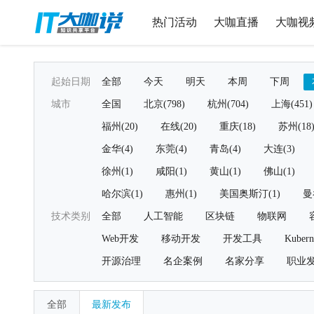
热门活动
大咖直播
大咖视
起始日期
全部
今天
明天
本周
下周
城市
全国
北京(798)
杭州(704)
上海(451)
福州(20)
在线(20)
重庆(18)
苏州(18
金华(4)
东莞(4)
青岛(4)
大连(3)
徐州(1)
咸阳(1)
黄山(1)
佛山(1)
哈尔滨(1)
惠州(1)
美国奥斯汀(1)
曼
技术类别
全部
人工智能
区块链
物联网
Web开发
移动开发
开发工具
Kubern
开源治理
名企案例
名家分享
职业
全部
最新发布