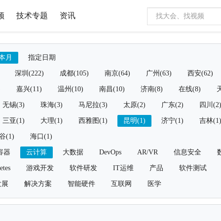
频
技术专题
资讯
本月
指定日期
深圳(222)
成都(105)
南京(64)
广州(63)
西安(62)
)
嘉兴(11)
温州(10)
南昌(10)
济南(8)
在线(8)
天
无锡(3)
珠海(3)
马尼拉(3)
太原(2)
广东(2)
四川(2
三亚(1)
大理(1)
西雅图(1)
昆明(1)
济宁(1)
吉林(1
谷(1)
海口(1)
容器
云计算
大数据
DevOps
AR/VR
信息安全
etes
游戏开发
软件研发
IT运维
产品
软件测试
发展
解决方案
智能硬件
互联网
医学