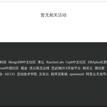
暂无相关活动
科技
MongoDB中文社区
青云
RancherLabs
Ceph中文社区
DBAplus社群
 Cloud中国社区
掘金
优云双态运维
思必驰DUI开放平台
精灵云
测试窝
合
AICUG
宜信技术学院
京东云
程序员客栈
openinstall
阿里云天池平