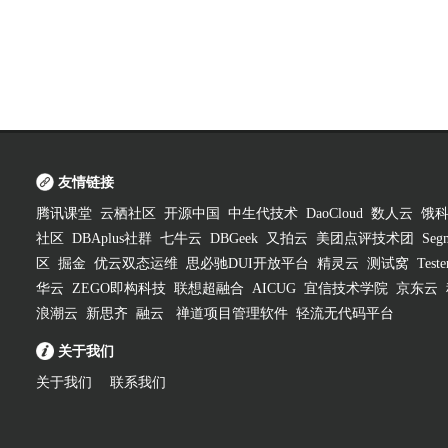
友情链接
腾讯课堂
云栖社区
开源中国
中生代技术
DaoCloud
数人云
饿
社区
DBAplus社群
七牛云
DBGeek
又拍云
美团点评技术团
Segm
区
掘金
优云双态运维
思必驰DUI开放平台
精灵云
测试窝
Test
华云
ZEGO即构科技
联想超融合
AICUG
宜信技术学院
京东云
浪潮云
新思齐
融云
禅道项目管理软件
轻流无代码平台
关于我们
关于我们
联系我们