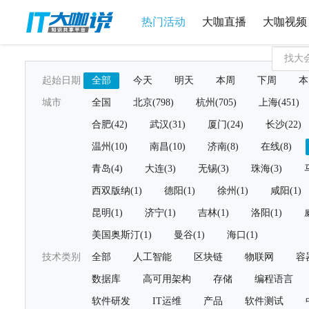
热门活动
大咖直播
大咖视频
起始日期
全部
今天
明天
本周
下周
本
城市
全国
北京(798)
杭州(705)
上海(451)
合肥(42)
武汉(31)
厦门(24)
长沙(22)
温州(10)
南昌(10)
济南(8)
在线(8)
青岛(4)
大连(3)
无锡(3)
珠海(3)
西双版纳(1)
德阳(1)
徐州(1)
咸阳(1)
昆明(1)
济宁(1)
吉林(1)
洛阳(1)
美国奥斯汀(1)
曼谷(1)
海口(1)
技术类别
全部
人工智能
区块链
物联网
容
数据库
高可用架构
存储
编程语言
软件研发
IT运维
产品
软件测试