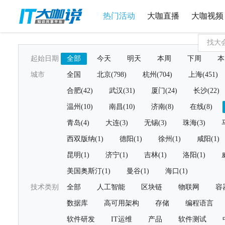
热门活动
大咖直播
大咖视频
起始日期
全部
今天
明天
本周
下周
本
城市
全国
北京(798)
杭州(704)
上海(451)
合肥(42)
武汉(31)
厦门(24)
长沙(22)
温州(10)
南昌(10)
济南(8)
在线(8)
青岛(4)
大连(3)
无锡(3)
珠海(3)
西双版纳(1)
德阳(1)
徐州(1)
咸阳(1)
昆明(1)
济宁(1)
吉林(1)
洛阳(1)
美国奥斯汀(1)
曼谷(1)
海口(1)
技术类别
全部
人工智能
区块链
物联网
容
数据库
高可用架构
存储
编程语言
软件研发
IT运维
产品
软件测试