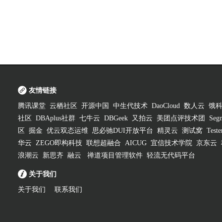
友情链接
腾讯课堂
云栖社区
开源中国
中生代技术
DaoCloud
数人云
饿
社区
DBAplus社群
七牛云
DBGeek
又拍云
美团点评技术团
Segm
区
掘金
优云双态运维
思必驰DUI开放平台
精灵云
测试窝
Test
华云
ZEGO即构科技
联想超融合
AICUG
宜信技术学院
京东云
浪潮云
新思齐
融云
禅道项目管理软件
轻流无代码平台
关于我们
关于我们
联系我们