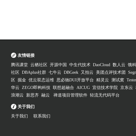
友情链接
腾讯课堂
云栖社区
开源中国
中生代技术
DaoCloud
数人云
饿
社区
DBAplus社群
七牛云
DBGeek
又拍云
美团点评技术团
Segm
区
掘金
优云双态运维
思必驰DUI开放平台
精灵云
测试窝
Test
华云
ZEGO即构科技
联想超融合
AICUG
宜信技术学院
京东云
浪潮云
新思齐
融云
禅道项目管理软件
轻流无代码平台
关于我们
关于我们
联系我们