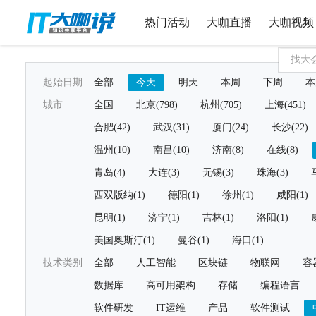
热门活动
大咖直播
大咖视频
起始日期
全部
今天
明天
本周
下周
本
城市
全国
北京(798)
杭州(705)
上海(451)
合肥(42)
武汉(31)
厦门(24)
长沙(22)
温州(10)
南昌(10)
济南(8)
在线(8)
青岛(4)
大连(3)
无锡(3)
珠海(3)
西双版纳(1)
德阳(1)
徐州(1)
咸阳(1)
昆明(1)
济宁(1)
吉林(1)
洛阳(1)
美国奥斯汀(1)
曼谷(1)
海口(1)
技术类别
全部
人工智能
区块链
物联网
容
数据库
高可用架构
存储
编程语言
软件研发
IT运维
产品
软件测试