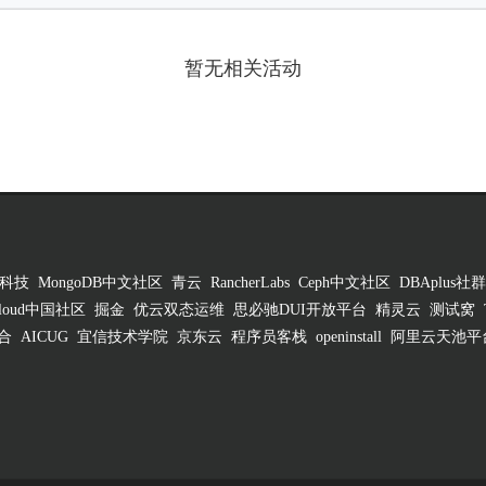
暂无相关活动
科技
MongoDB中文社区
青云
RancherLabs
Ceph中文社区
DBAplus社群
 Cloud中国社区
掘金
优云双态运维
思必驰DUI开放平台
精灵云
测试窝
合
AICUG
宜信技术学院
京东云
程序员客栈
openinstall
阿里云天池平