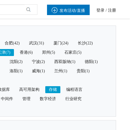

登录
/
注册
发布活动/直播
合肥(42)
武汉(31)
厦门(24)
长沙(22)
津(7)
香港(6)
郑州(5)
石家庄(5)
)
沈阳(2)
宁波(2)
西双版纳(1)
德阳(1)
)
洛阳(1)
威海(1)
兰州(1)
贵阳(1)
数据库
高可用架构
存储
编程语言
中间件
管理
数字经济
行业研究