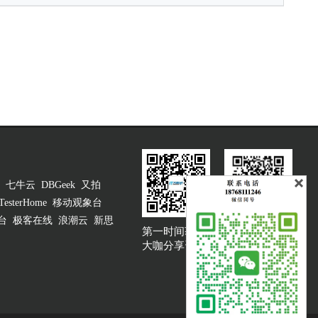
七牛云
DBGeek
又拍
TesterHome
移动观象台
台
极客在线
浪潮云
新思
第一时间获取
大咖说吐槽客服
大咖分享资讯