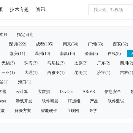
频
技术专题
资讯
本月
指定日期
深圳(222)
成都(105)
南京(64)
广州(63)
西安(62)
)
嘉兴(11)
温州(10)
南昌(10)
济南(8)
在线(8)
天
无锡(3)
珠海(3)
马尼拉(3)
太原(2)
广东(2)
四川(2
三亚(1)
大理(1)
西雅图(1)
昆明(1)
济宁(1)
吉林(1
谷(1)
海口(1)
容器
云计算
大数据
DevOps
AR/VR
信息安全
etes
游戏开发
软件研发
IT运维
产品
软件测试
发展
解决方案
智能硬件
互联网
医学