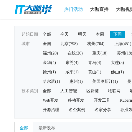
热门活动
大咖直播
大咖视
起始日期
全部
今天
明天
本周
下周
城市
全国
北京(798)
杭州(704)
上海(451)
福州(20)
在线(20)
重庆(18)
苏州(18
金华(4)
东莞(4)
青岛(4)
大连(3)
徐州(1)
咸阳(1)
黄山(1)
佛山(1)
哈尔滨(1)
惠州(1)
美国奥斯汀(1)
曼
技术类别
全部
人工智能
区块链
物联网
Web开发
移动开发
开发工具
Kubern
开源治理
名企案例
名家分享
职业
全部
最新发布