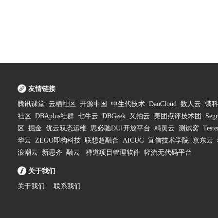
友情链接
腾讯课堂
云栖社区
开源中国
中生代技术
DaoCloud
数人云
饿
社区
DBAplus社群
七牛云
DBGeek
又拍云
美团点评技术团
Segm
区
掘金
优云双态运维
思必驰DUI开放平台
精灵云
测试窝
Test
华云
ZEGO即构科技
联想超融合
AICUG
宜信技术学院
京东云
浪潮云
新思齐
融云
禅道项目管理软件
轻流无代码平台
关于我们
关于我们
联系我们