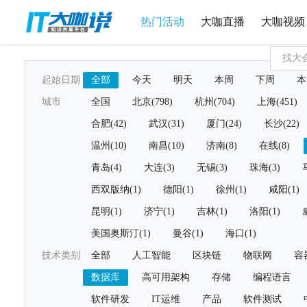
热门活动
大咖直播
大咖视频
起始日期
全部
今天
明天
本周
下周
本
城市
全国
北京(798)
杭州(704)
上海(451)
合肥(42)
武汉(31)
厦门(24)
长沙(22)
温州(10)
南昌(10)
济南(8)
在线(8)
青岛(4)
大连(3)
无锡(3)
珠海(3)
西双版纳(1)
德阳(1)
徐州(1)
咸阳(1)
昆明(1)
济宁(1)
吉林(1)
洛阳(1)
美国奥斯汀(1)
曼谷(1)
海口(1)
技术类别
全部
人工智能
区块链
物联网
容
数据库
高可用架构
存储
编程语言
软件研发
IT运维
产品
软件测试