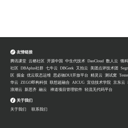
友情链接
腾讯课堂
云栖社区
开源中国
中生代技术
DaoCloud
数人云
饿
社区
DBAplus社群
七牛云
DBGeek
又拍云
美团点评技术团
Segm
区
掘金
优云双态运维
思必驰DUI开放平台
精灵云
测试窝
Test
华云
ZEGO即构科技
联想超融合
AICUG
宜信技术学院
京东云
浪潮云
新思齐
融云
禅道项目管理软件
轻流无代码平台
关于我们
关于我们
联系我们