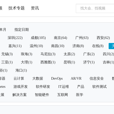
频
技术专题
资讯
本月
指定日期
深圳(222)
成都(105)
南京(64)
广州(63)
西安(62)
)
嘉兴(11)
温州(10)
南昌(10)
济南(8)
在线(8)
天
无锡(3)
珠海(3)
马尼拉(3)
太原(2)
广东(2)
四川(2
三亚(1)
大理(1)
西雅图(1)
昆明(1)
济宁(1)
吉林(1
谷(1)
海口(1)
容器
云计算
大数据
DevOps
AR/VR
信息安全
etes
游戏开发
软件研发
IT运维
产品
软件测试
发展
解决方案
智能硬件
互联网
医学