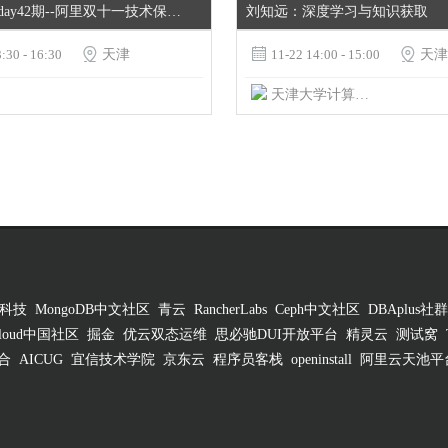
【云栖Techday42期--阿里双十一技术保障深度解读专场
刘知远：深度学习与知识获取
:30 - 16:30

天津

11-22 14:00 - 15:00

天津
天津大学计算机科学与技术学院
科技
MongoDB中文社区
青云
RancherLabs
Ceph中文社区
DBAplus社群
 Cloud中国社区
掘金
优云双态运维
思必驰DUI开放平台
精灵云
测试窝
合
AICUG
宜信技术学院
京东云
程序员客栈
openinstall
阿里云天池平