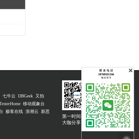
七牛云
DBGeek
又拍
TesterHome
移动观象台
台
极客在线
浪潮云
新思
第一时间获取
大咖说吐槽客服
大咖分享资讯