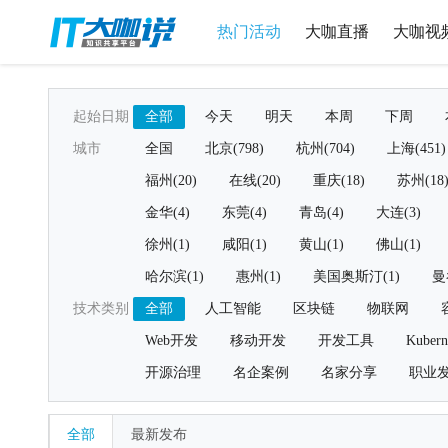
热门活动
大咖直播
大咖视
起始日期
全部
今天
明天
本周
下周
城市
全国
北京(798)
杭州(704)
上海(451)
福州(20)
在线(20)
重庆(18)
苏州(18
金华(4)
东莞(4)
青岛(4)
大连(3)
徐州(1)
咸阳(1)
黄山(1)
佛山(1)
哈尔滨(1)
惠州(1)
美国奥斯汀(1)
曼
技术类别
全部
人工智能
区块链
物联网
Web开发
移动开发
开发工具
Kubern
开源治理
名企案例
名家分享
职业
全部
最新发布