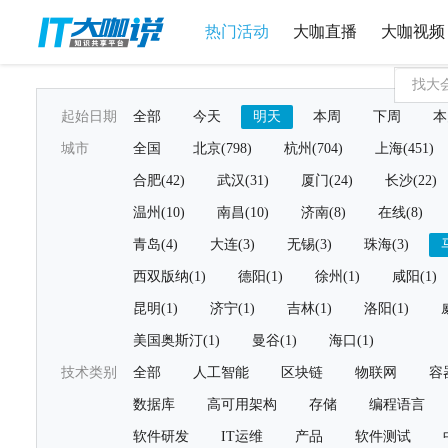
热门活动
大咖直播
大咖视频
起始日期
全部
今天
明天
本周
下周
本
城市
全国
北京(798)
杭州(704)
上海(451)
合肥(42)
武汉(31)
厦门(24)
长沙(22)
温州(10)
南昌(10)
济南(8)
在线(8)
青岛(4)
大连(3)
无锡(3)
珠海(3)
西双版纳(1)
德阳(1)
徐州(1)
咸阳(1)
昆明(1)
济宁(1)
吉林(1)
洛阳(1)
美国奥斯汀(1)
曼谷(1)
海口(1)
技术类别
全部
人工智能
区块链
物联网
容
数据库
高可用架构
存储
编程语言
软件研发
IT运维
产品
软件测试