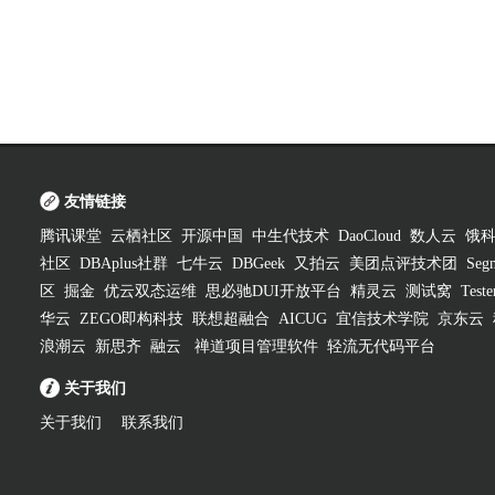
友情链接
腾讯课堂
云栖社区
开源中国
中生代技术
DaoCloud
数人云
饿
社区
DBAplus社群
七牛云
DBGeek
又拍云
美团点评技术团
Segm
区
掘金
优云双态运维
思必驰DUI开放平台
精灵云
测试窝
Test
华云
ZEGO即构科技
联想超融合
AICUG
宜信技术学院
京东云
浪潮云
新思齐
融云
禅道项目管理软件
轻流无代码平台
关于我们
关于我们
联系我们