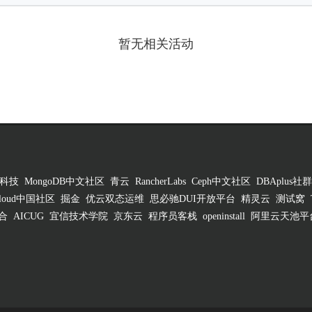
暂无相关活动
科技
MongoDB中文社区
青云
RancherLabs
Ceph中文社区
DBAplus社群
 Cloud中国社区
掘金
优云双态运维
思必驰DUI开放平台
精灵云
测试窝
合
AICUG
宜信技术学院
京东云
程序员客栈
openinstall
阿里云天池平