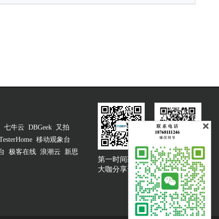
七牛云
DBGeek
又拍
TesterHome
移动观象台
台
极客在线
浪潮云
新思
第一时间获取
大咖说吐槽客服
大咖分享资讯