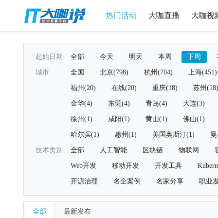
热门活动
大咖直播
大咖视
起始日期
全部
今天
明天
本周
下周
城市
全国
北京(798)
杭州(704)
上海(451)
福州(20)
在线(20)
重庆(18)
苏州(18
金华(4)
东莞(4)
青岛(4)
大连(3)
徐州(1)
咸阳(1)
黄山(1)
佛山(1)
哈尔滨(1)
惠州(1)
美国奥斯汀(1)
曼
技术类别
全部
人工智能
区块链
物联网
Web开发
移动开发
开发工具
Kubern
开源治理
名企案例
名家分享
职业
全部
最新发布