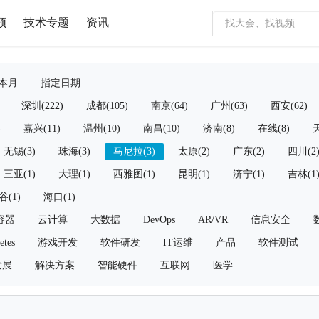
频
技术专题
资讯
本月
指定日期
深圳(222)
成都(105)
南京(64)
广州(63)
西安(62)
)
嘉兴(11)
温州(10)
南昌(10)
济南(8)
在线(8)
天
无锡(3)
珠海(3)
马尼拉(3)
太原(2)
广东(2)
四川(2
三亚(1)
大理(1)
西雅图(1)
昆明(1)
济宁(1)
吉林(1
谷(1)
海口(1)
容器
云计算
大数据
DevOps
AR/VR
信息安全
etes
游戏开发
软件研发
IT运维
产品
软件测试
发展
解决方案
智能硬件
互联网
医学