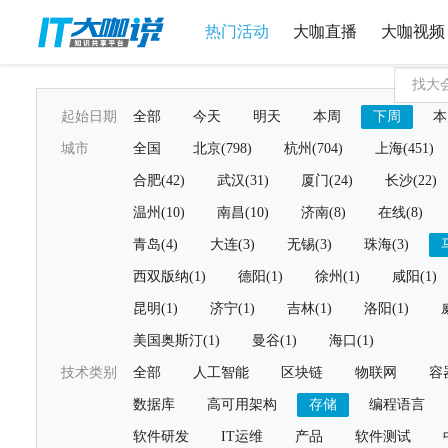
热门活动
大咖直播
大咖视频
起始日期
全部
今天
明天
本周
下周
本
城市
全国
北京(798)
杭州(704)
上海(451)
合肥(42)
武汉(31)
厦门(24)
长沙(22)
温州(10)
南昌(10)
济南(8)
在线(8)
青岛(4)
大连(3)
无锡(3)
珠海(3)
西双版纳(1)
德阳(1)
徐州(1)
咸阳(1)
昆明(1)
济宁(1)
吉林(1)
洛阳(1)
美国奥斯汀(1)
曼谷(1)
海口(1)
技术类别
全部
人工智能
区块链
物联网
容
数据库
高可用架构
存储
编程语言
软件研发
IT运维
产品
软件测试