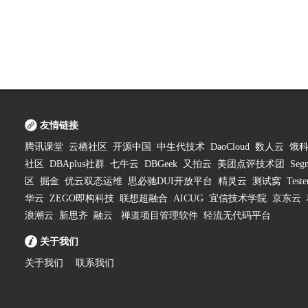
友情链接
腾讯课堂
云栖社区
开源中国
中生代技术
DaoCloud
数人云
饿
社区
DBAplus社群
七牛云
DBGeek
又拍云
美团点评技术团
Segm
区
掘金
优云双态运维
思必驰DUI开放平台
精灵云
测试窝
Test
华云
ZEGO即构科技
联想超融合
AICUG
宜信技术学院
京东云
浪潮云
新思齐
融云
禅道项目管理软件
轻流无代码平台
关于我们
关于我们
联系我们