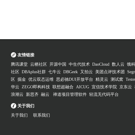
友情链接
腾讯课堂
云栖社区
开源中国
中生代技术
DaoCloud
数人云
饿
社区
DBAplus社群
七牛云
DBGeek
又拍云
美团点评技术团
Segm
区
掘金
优云双态运维
思必驰DUI开放平台
精灵云
测试窝
Test
华云
ZEGO即构科技
联想超融合
AICUG
宜信技术学院
京东云
浪潮云
新思齐
融云
禅道项目管理软件
轻流无代码平台
关于我们
关于我们
联系我们