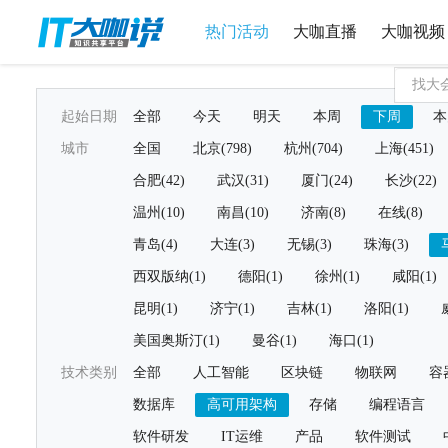
热门活动
大咖直播
大咖视频
起始日期
全部
今天
明天
本周
下周
本
城市
全国
北京(798)
杭州(704)
上海(451)
合肥(42)
武汉(31)
厦门(24)
长沙(22)
温州(10)
南昌(10)
济南(8)
在线(8)
青岛(4)
大连(3)
无锡(3)
珠海(3)
西双版纳(1)
德阳(1)
徐州(1)
咸阳(1)
昆明(1)
济宁(1)
吉林(1)
洛阳(1)
美国奥斯汀(1)
曼谷(1)
海口(1)
技术类别
全部
人工智能
区块链
物联网
容
数据库
高可用架构
存储
编程语言
软件研发
IT运维
产品
软件测试