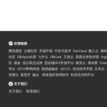
友情链接
腾讯课堂
云栖社区
开源中国
中生代技术
DaoCloud
数人云
饿
社区
DBAplus社群
七牛云
DBGeek
又拍云
美团点评技术团
Segm
区
掘金
优云双态运维
思必驰DUI开放平台
精灵云
测试窝
Test
华云
ZEGO即构科技
联想超融合
AICUG
宜信技术学院
京东云
浪潮云
新思齐
融云
禅道项目管理软件
轻流无代码平台
关于我们
关于我们
联系我们