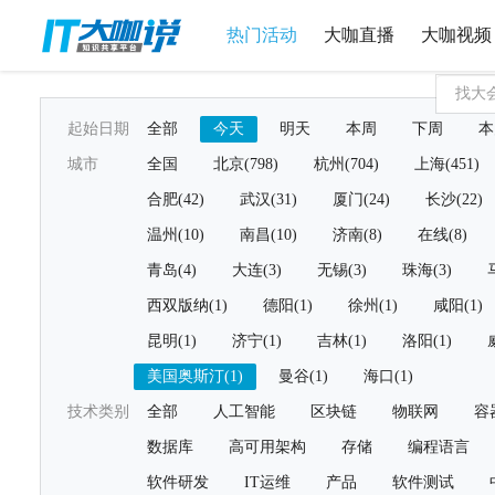
热门活动
大咖直播
大咖视频
起始日期
全部
今天
明天
本周
下周
本
城市
全国
北京(798)
杭州(704)
上海(451)
合肥(42)
武汉(31)
厦门(24)
长沙(22)
温州(10)
南昌(10)
济南(8)
在线(8)
青岛(4)
大连(3)
无锡(3)
珠海(3)
西双版纳(1)
德阳(1)
徐州(1)
咸阳(1)
昆明(1)
济宁(1)
吉林(1)
洛阳(1)
美国奥斯汀(1)
曼谷(1)
海口(1)
技术类别
全部
人工智能
区块链
物联网
容
数据库
高可用架构
存储
编程语言
软件研发
IT运维
产品
软件测试