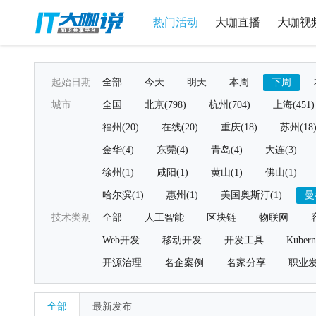
热门活动
大咖直播
大咖视
起始日期
全部
今天
明天
本周
下周
城市
全国
北京(798)
杭州(704)
上海(451)
福州(20)
在线(20)
重庆(18)
苏州(18
金华(4)
东莞(4)
青岛(4)
大连(3)
徐州(1)
咸阳(1)
黄山(1)
佛山(1)
哈尔滨(1)
惠州(1)
美国奥斯汀(1)
曼
技术类别
全部
人工智能
区块链
物联网
Web开发
移动开发
开发工具
Kubern
开源治理
名企案例
名家分享
职业
全部
最新发布