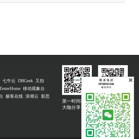
七牛云
DBGeek
又拍
TesterHome
移动观象台
台
极客在线
浪潮云
新思
第一时间获取
大咖说吐槽客服
大咖分享资讯