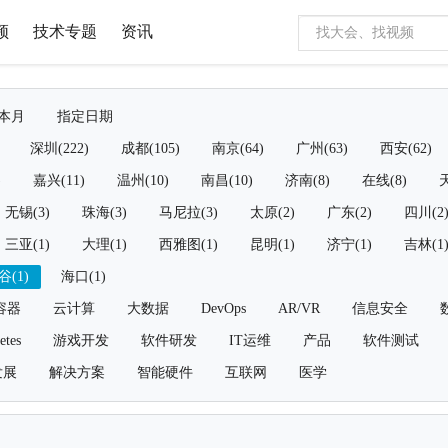
频
技术专题
资讯
本月
指定日期
深圳(222)
成都(105)
南京(64)
广州(63)
西安(62)
)
嘉兴(11)
温州(10)
南昌(10)
济南(8)
在线(8)
天
无锡(3)
珠海(3)
马尼拉(3)
太原(2)
广东(2)
四川(2
三亚(1)
大理(1)
西雅图(1)
昆明(1)
济宁(1)
吉林(1
谷(1)
海口(1)
容器
云计算
大数据
DevOps
AR/VR
信息安全
etes
游戏开发
软件研发
IT运维
产品
软件测试
发展
解决方案
智能硬件
互联网
医学