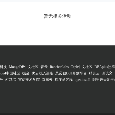
暂无相关活动
科技
MongoDB中文社区
青云
RancherLabs
Ceph中文社区
DBAplus社群
 Cloud中国社区
掘金
优云双态运维
思必驰DUI开放平台
精灵云
测试窝
合
AICUG
宜信技术学院
京东云
程序员客栈
openinstall
阿里云天池平